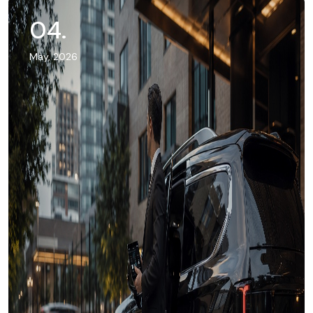
04
.
May, 2026