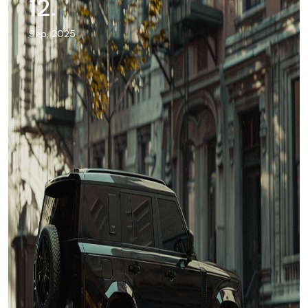
12
.
Sep, 2025